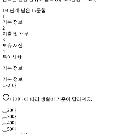
1
/4 단계
·
남은
15
문항
1
기본 정보
2
지출 및 채무
3
보유 재산
4
특이사항
기본 정보
기본 정보
나이대
나이대에 따라 생활비 기준이 달라져요.
20대
30대
40대
50대